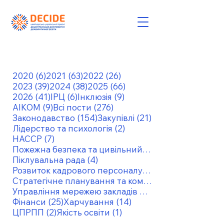
6 постів
63 пости
26 постів
2020
(6)
2021
(63)
2022
(26)
39 постів
38 постів
66 постів
2023
(39)
2024
(38)
2025
(66)
41 пост
6 постів
9 постів
2026
(41)
ІРЦ
(6)
Інклюзія
(9)
9 постів
276 постів
АІКОМ
(9)
Всі пости
(276)
154 пости
21 пост
Законодавство
(154)
Закупівлі
(21)
2 пости
Лідерство та психологія
(2)
7 постів
НАССР
(7)
Пожежна безпека та цивільний захист
4 пости
Піклувальна рада
(4)
6 постів
Розвиток кадрового персоналу
(6)
Стратегічне планування та комунікація
Управління мережею закладів освіти
25 постів
14 постів
Фінанси
(25)
Харчування
(14)
2 пости
1 пост
ЦПРПП
(2)
Якість освіти
(1)