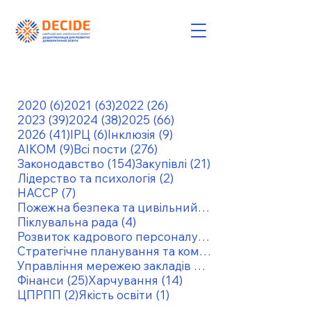
6 постів
63 пости
26 постів
2020
(6)
2021
(63)
2022
(26)
39 постів
38 постів
66 постів
2023
(39)
2024
(38)
2025
(66)
41 пост
6 постів
9 постів
2026
(41)
ІРЦ
(6)
Інклюзія
(9)
9 постів
276 постів
АІКОМ
(9)
Всі пости
(276)
154 пости
21 пост
Законодавство
(154)
Закупівлі
(21)
2 пости
Лідерство та психологія
(2)
7 постів
НАССР
(7)
Пожежна безпека та цивільний захист
4 пости
Піклувальна рада
(4)
6 постів
Розвиток кадрового персоналу
(6)
Стратегічне планування та комунікація
Управління мережею закладів освіти
25 постів
14 постів
Фінанси
(25)
Харчування
(14)
2 пости
1 пост
ЦПРПП
(2)
Якість освіти
(1)