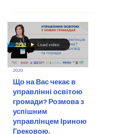
Load video
2020
Що на Вас чекає в
управлінні освітою
громади? Розмова з
успішним
управлінцем Іриною
Грековою.