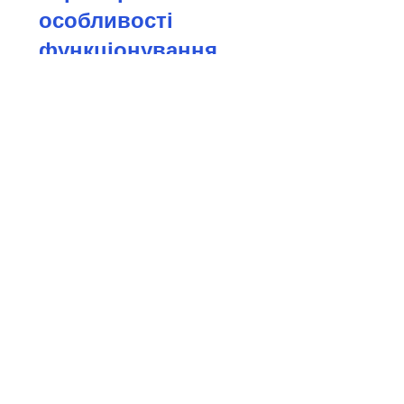
особливості
функціонування
Дата: 3 грудня, 14:30 Спікер:
Сергій Яцковський
СТЕЖТЕ ЗА
ОНОВЛЕННЯМИ
ПРОЄКТУ