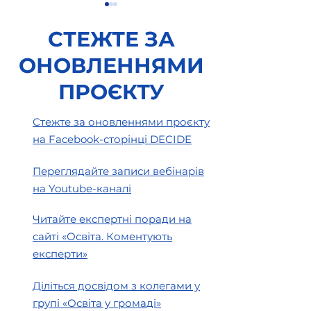
СТЕЖТЕ ЗА
ОНОВЛЕННЯМИ
ПРОЄКТУ
Нове положення про
Що таке «Шкіл
Стежте за оновленнями проєкту
спеціальні класи: коли
громадський 
на Facebook-сторінці DECIDE
почне діяти та що
та «Громадськ
зміниться?
бюджет на дитя
Переглядайте записи вебінарів
на Youtube-каналі
Читайте експертні поради на
сайті «Освіта. Коментують
експерти»
Діліться досвідом з колегами у
групі «Освіта у громаді»