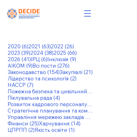
6 постів
63 пости
26 постів
2020
(6)
2021
(63)
2022
(26)
39 постів
38 постів
66 постів
2023
(39)
2024
(38)
2025
(66)
41 пост
6 постів
9 постів
2026
(41)
ІРЦ
(6)
Інклюзія
(9)
9 постів
276 постів
АІКОМ
(9)
Всі пости
(276)
154 пости
21 пост
Законодавство
(154)
Закупівлі
(21)
2 пости
Лідерство та психологія
(2)
7 постів
НАССР
(7)
Пожежна безпека та цивільний захист
4 пости
Піклувальна рада
(4)
6 постів
Розвиток кадрового персоналу
(6)
Стратегічне планування та комунікація
Управління мережею закладів освіти
25 постів
14 постів
Фінанси
(25)
Харчування
(14)
2 пости
1 пост
ЦПРПП
(2)
Якість освіти
(1)