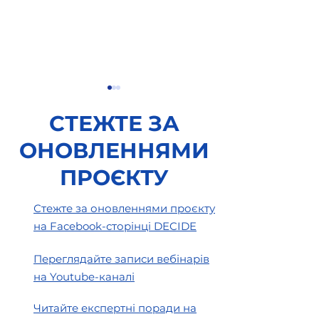
СТЕЖТЕ ЗА
ОНОВЛЕННЯМИ
ПРОЄКТУ
Права педагогічних
Особливості
Стежте за оновленнями проєкту
працівників під час
бюджетного пр
на Facebook-сторінці DECIDE
воєнного стану
умовах воєнно
Переглядайте записи вебінарів
на Youtube-каналі
Читайте експертні поради на