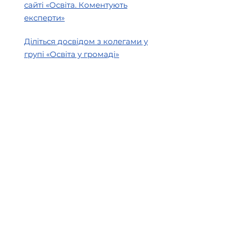
сайті «Освіта. Коментують
експерти»
Діліться досвідом з колегами у
групі «Освіта у громаді»
Створено в рамках
Швейцарсько-українського
проєкту DECIDE —
«Децентралізація для розвитку
демократичної освіти», який
впроваджується Консорціумом
ГО DOCCU та PH Zurich за
підтримки Швейцарії,
представленої Швейцарською
агенцією розвитку та
співробітництва (SDC).