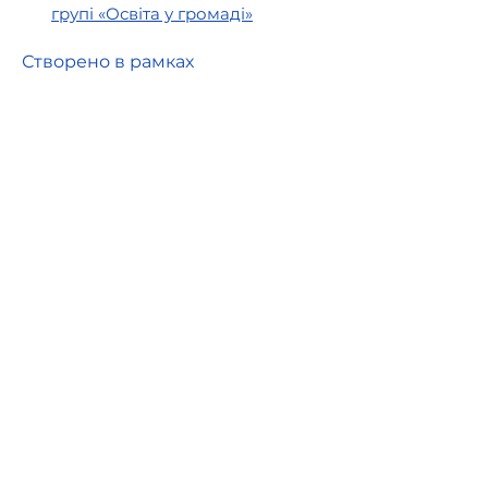
групі «Освіта у громаді»
Створено в рамках
Швейцарсько-українського
проєкту DECIDE —
«Децентралізація для розвитку
демократичної освіти», який
впроваджується Консорціумом
ГО DOCCU та PH Zurich за
підтримки Швейцарії,
представленої Швейцарською
агенцією розвитку та
співробітництва (SDC).