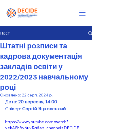
Пост
Штатні розписи та
кадрова документація
закладів освіти у
2022/2023 навчальному
році
Оновлено:
22 серп. 2024 р.
Дата: 
20 вересня, 14:00
Спікер: 
Сергій Яцковський
https://www.youtube.com/watch?
v=kAFh8y6uvRg&ab_channel=DECIDE