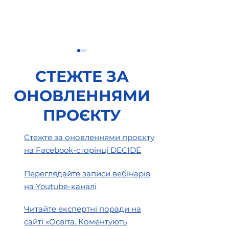
СТЕЖТЕ ЗА
ОНОВЛЕННЯМИ
ПРОЄКТУ
Права педагогічних
Особливості
Стежте за оновленнями проєкту
працівників під час
бюджетного пр
на Facebook-сторінці DECIDE
воєнного стану
умовах воєнно
Переглядайте записи вебінарів
на Youtube-каналі
Читайте експертні поради на
сайті «Освіта. Коментують