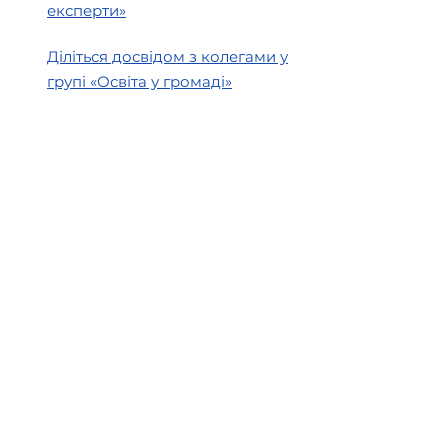
експерти»
Діліться досвідом з колегами у
групі «Освіта у громаді»
Створено в рамках
Швейцарсько-українського
проєкту DECIDE —
«Децентралізація для розвитку
демократичної освіти», який
впроваджується Консорціумом
ГО DOCCU та PH Zurich за
підтримки Швейцарії,
представленої Швейцарською
агенцією розвитку та
співробітництва (SDC).