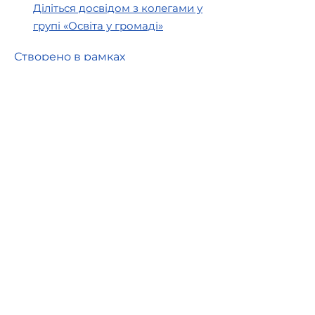
Діліться досвідом з колегами у
групі «Освіта у громаді»
Створено в рамках
Швейцарсько-українського
проєкту DECIDE —
«Децентралізація для розвитку
демократичної освіти», який
впроваджується Консорціумом
ГО DOCCU та PH Zurich за
підтримки Швейцарії,
представленої Швейцарською
агенцією розвитку та
співробітництва (SDC).