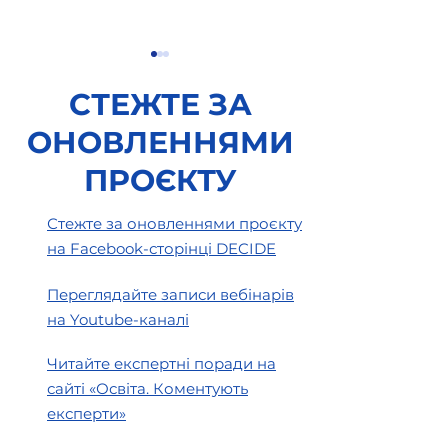
СТЕЖТЕ ЗА
ОНОВЛЕННЯМИ
ПРОЄКТУ
Оформлюємо
Підготовка укр
Стежте за оновленнями проєкту
результати
закладів освіт
на Facebook-сторінці DECIDE
громадських
нового навчал
обговорень, зміни типу
року: вимоги 
Переглядайте записи вебінарів
та реорганізації
ризики та ріш
на Youtube-каналі
закладів освіти
Читайте експертні поради на
сайті «Освіта. Коментують
експерти»