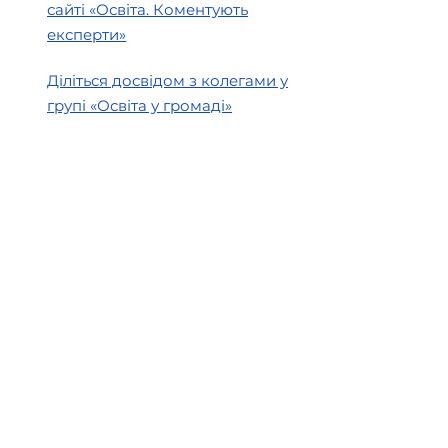
сайті «Освіта. Коментують
експерти»
Діліться досвідом з колегами у
групі «Освіта у громаді»
Створено в рамках
Швейцарсько-українського
проєкту DECIDE —
«Децентралізація для розвитку
демократичної освіти», який
впроваджується Консорціумом
ГО DOCCU та PH Zurich за
підтримки Швейцарії,
представленої Швейцарською
агенцією розвитку та
співробітництва (SDC).