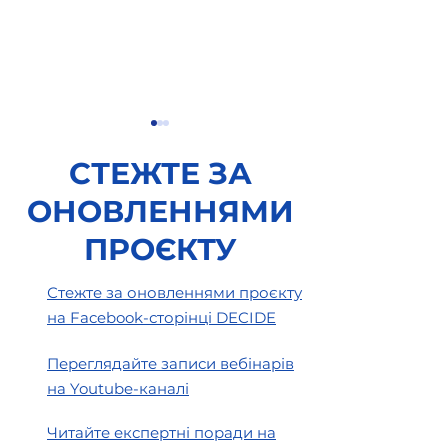
СТЕЖТЕ ЗА
ОНОВЛЕННЯМИ
ПРОЄКТУ
Формування
Що на Вас чека
Стежте за оновленнями проєкту
бюджетних запитів
управлінні осв
на Facebook-сторінці DECIDE
органу управління
громади? Розм
освітою. Практичні
успішним упра
Переглядайте записи вебінарів
поради від управлінців
Іриною Греков
на Youtube-каналі
Читайте експертні поради на