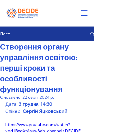
Пост
Створення органу
управління освітою:
перші кроки та
особливості
функціонування
Оновлено:
22 серп. 2024 р.
Дата: 
3 грудня, 14:30
Спікер: 
Сергій Яцковський
https://www.youtube.com/watch?
v=d1BxqXtAsuw&ab_channel=DECIDE