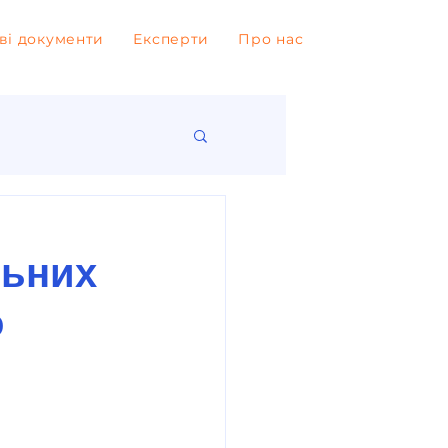
ві документи
Експерти
Про нас
льних
о