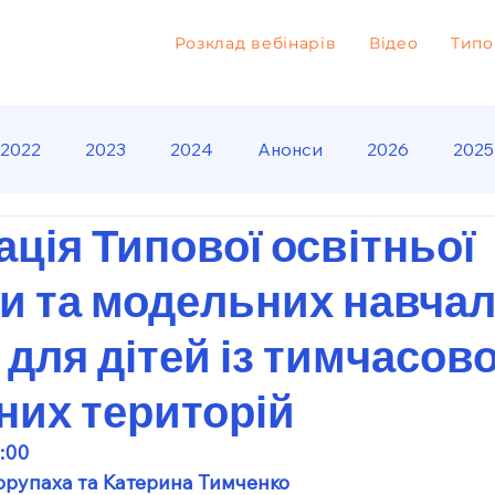
Розклад вебінарів
Відео
Типо
2022
2023
2024
Анонси
2026
2025
ція Типової освітньої
и та модельних навча
для дітей із тимчасов
них територій
:00
орупаха та Катерина Тимченко