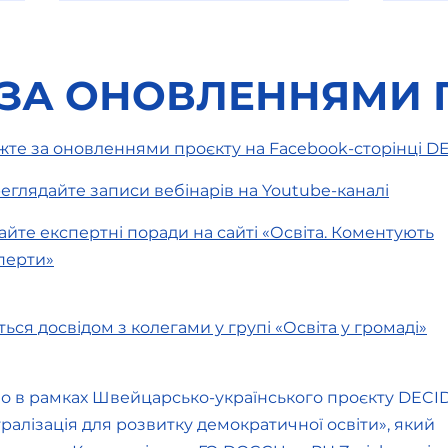
 ЗА ОНОВЛЕННЯМИ 
жте за оновленнями проєкту на Facebook-сторінці D
еглядайте записи вебінарів на Youtube-каналі
Узуфрукт комунального
Опла
майна: що потрібно знати
2026
айте експертні поради на сайті «Освіта. Коментують
закладам освіти
насп
перти»
іться досвідом з колегами у групі «Освіта у громаді»
о в рамках Швейцарсько-українського проєкту DECI
ралізація для розвитку демократичної освіти», який