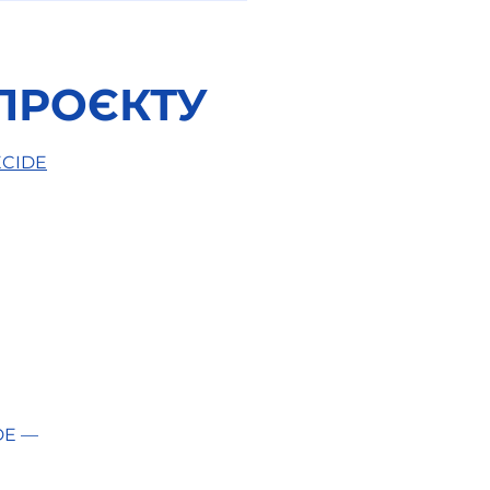
ПРОЄКТУ
ECIDE
та праці вчителів у
 році: що зміниться
равді?
DE —