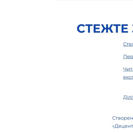
СТЕЖТЕ
Сте
Пер
Особливості процедур
застосування виділу,
Чит
поділу та приєднання
екс
закладів загальної
середньої освіти
Діл
Створен
«Децент