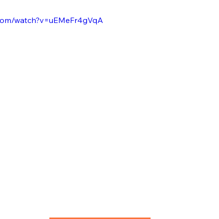
e.com/watch?v=uEMeFr4gVqA