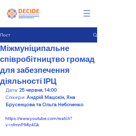
Пост
Міжмуніципальне
співробітництво громад
для забезпечення
діяльності ІРЦ
Дата: 
25 червня, 14:00
Спікери: 
Андрій Мацокін, Яна 
Брусенцова та Ольга Небоченко
https://www.youtube.com/watch?
v=nfmnPMlz4Gk