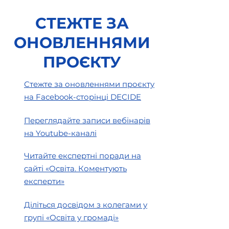
СТЕЖТЕ ЗА
ОНОВЛЕННЯМИ
ПРОЄКТУ
Нова редакція Порядку
Оформлюємо
Стежте за оновленнями проєкту
організації
результати
на Facebook-сторінці DECIDE
інклюзивного
громадських
навчання: які зміни
обговорень, зм
Переглядайте записи вебінарів
будуть впроваджені з 1
та реорганізаці
на Youtube-каналі
серпня 2026 року
закладів освіт
Читайте експертні поради на
сайті «Освіта. Коментують
експерти»
Діліться досвідом з колегами у
групі «Освіта у громаді»