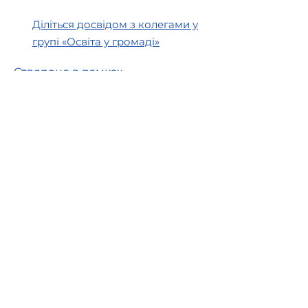
Діліться досвідом з колегами у
групі «Освіта у громаді»
Створено в рамках
Швейцарсько-українського
проєкту DECIDE —
«Децентралізація для розвитку
демократичної освіти», який
впроваджується Консорціумом
ГО DOCCU та PH Zurich за
підтримки Швейцарії,
представленої Швейцарською
агенцією розвитку та
співробітництва (SDC).