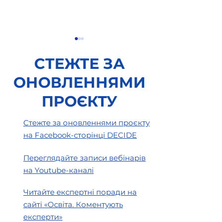
СТЕЖТЕ ЗА
ОНОВЛЕННЯМИ
ПРОЄКТУ
Закупівлі
Закупівлі прод
Стежте за оновленнями проєкту
кейтерингових послуг
харчування: о
на Facebook-сторінці DECIDE
законодавства
Переглядайте записи вебінарів
на Youtube-каналі
Читайте експертні поради на
сайті «Освіта. Коментують
експерти»