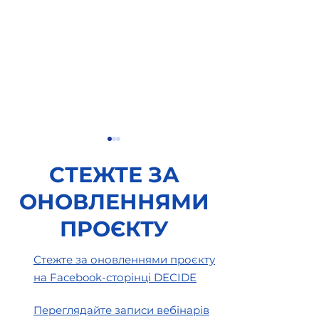
СТЕЖТЕ ЗА
ОНОВЛЕННЯМИ
ПРОЄКТУ
Онлайн-консультація з
Використання 
Стежте за оновленнями проєкту
експертом
закладів освіти
на Facebook-сторінці DECIDE
припинили св
діяльність
Переглядайте записи вебінарів