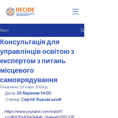
Пост
Консультація для
управлінців освітою з
експертом з питань
місцевого
самоврядування
Оновлено:
22 серп. 2024 р.
Дата: 
26 березня 14:00
 Спікер: 
Сергій Яцковський
https://www.youtube.com/watch?
v=xRUUTmKXw7k&ab_channel=DECIDE