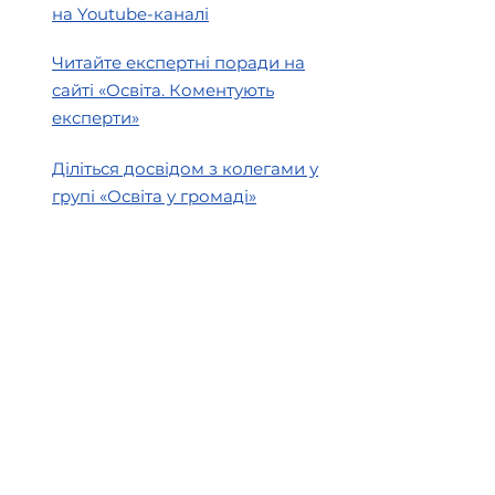
на Youtube-каналі
Читайте експертні поради на
сайті «Освіта. Коментують
експерти»
Діліться досвідом з колегами у
групі «Освіта у громаді»
Створено в рамках
Швейцарсько-українського
проєкту DECIDE —
«Децентралізація для розвитку
демократичної освіти», який
впроваджується Консорціумом
ГО DOCCU та PH Zurich за
підтримки Швейцарії,
представленої Швейцарською