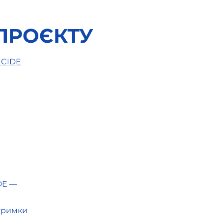
ПРОЄКТУ
ECIDE
таке «Шкільний
мадський бюджет» та
омадський бюджет на
чі мрії»
DE —
дтримки