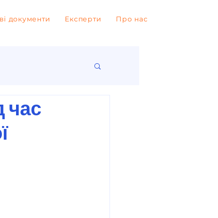
ві документи
Експерти
Про нас
д час
ї