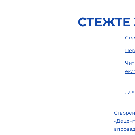
СТЕЖТЕ
Сте
Пер
Безпечний освітній
простір: законодавче і
Чит
правове забезпечення
екс
Діл
Створен
«Децент
впровад