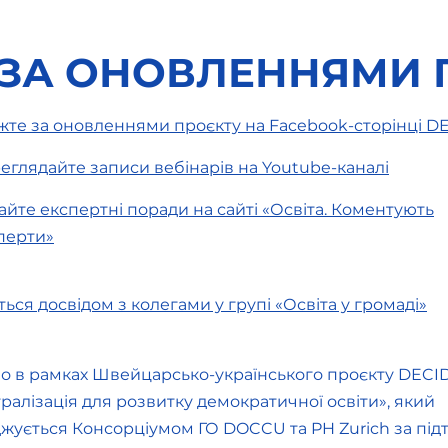
 ЗА ОНОВЛЕННЯМИ 
жте за оновленнями проєкту на Facebook-сторінці D
еглядайте записи вебінарів на Youtube-каналі
Нове положення про
Що 
спеціальні класи: коли
гро
айте експертні поради на сайті «Освіта. Коментують
почне діяти та що
«Гр
перти»
зміниться?
дитя
іться досвідом з колегами у групі «Освіта у громаді»
о в рамках Швейцарсько-українського проєкту DECI
ралізація для розвитку демократичної освіти», який
жується Консорціумом ГО DOCCU та PH Zurich за пі