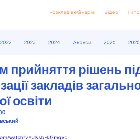
Розклад вебінарів
Відео
Типо
2022
2023
2024
Анонси
2026
2025
м прийняття рішень пі
зації закладів загально
ої освіти
:00
овський
e.com/watch?v=UKsbH37mqVc