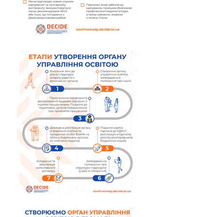
господарського
обслуговування закладів
освіти» Рішення про
безоплатне прийняття
майна в комунальну
власність